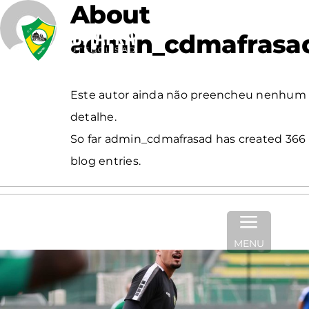
About
Skip
to
admin_cdmafrasa
content
Este autor ainda não preencheu nenhum
detalhe.
So far admin_cdmafrasad has created 366
blog entries.
MENU