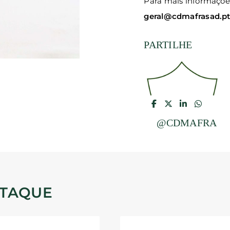
Para mais informações
geral@cdmafrasad.p
PARTILHE
@CDMAFRA
STAQUE