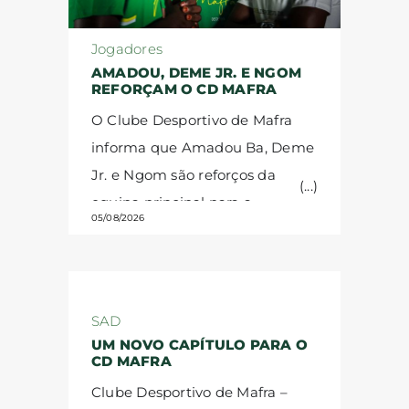
Jogadores
AMADOU, DEME JR. E NGOM
REFORÇAM O CD MAFRA
O Clube Desportivo de Mafra
informa que Amadou Ba, Deme
Jr. e Ngom são reforços da
equipa principal para a
05/08/2026
temporada 2026/27.
Amadou
Ba, médio defensivo senegalês,
nasceu em janeiro de 2007.
Antes de ingressar na equipa
SAD
FC Midtjylland Next Generation,
UM NOVO CAPÍTULO PARA O
CD MAFRA
representou o Keur Madior FC,
Clube Desportivo de Mafra –
uma das academias de maior