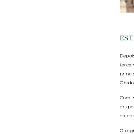
EST
Depoi
terce
princ
Óbidos
Com s
grupo,
da eq
O regr