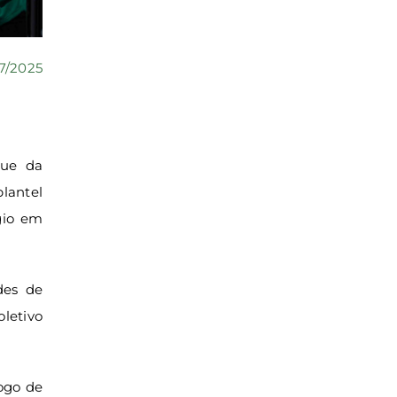
7/2025
que da
lantel
gio em
des de
oletivo
jogo de