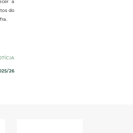
ecer a
xtos do
ra.
OTÍCIA
025/26