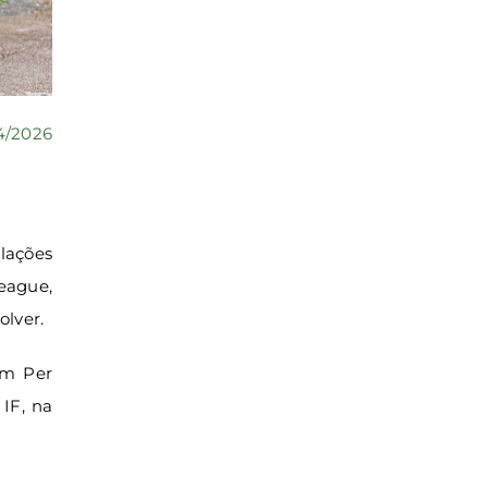
4/2026
lações
eague,
olver.
om Per
IF, na