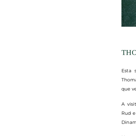
THO
Esta 
Thoma
que ve
A vis
Rud e
Dinam