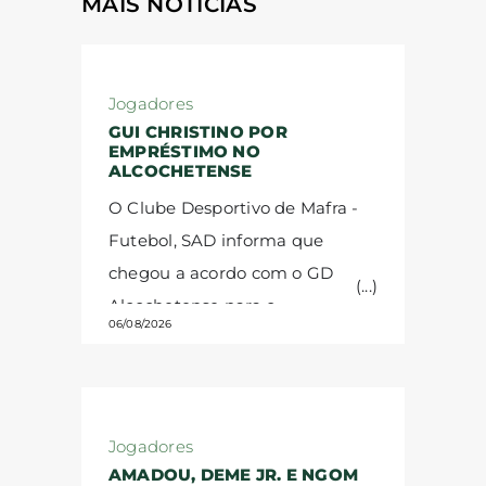
MAIS NOTÍCIAS
Jogadores
GUI CHRISTINO POR
EMPRÉSTIMO NO
ALCOCHETENSE
O Clube Desportivo de Mafra -
Futebol, SAD informa que
chegou a acordo com o GD
Alcochetense para o
06/08/2026
empréstimo do jogador
Guilherme Christino.
A cedência
temporária é válida até ao final
da temporada 2026/27. O
Jogadores
guarda-redes brasileiro, de 23
AMADOU, DEME JR. E NGOM