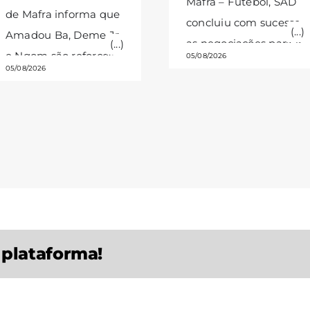
Mafra – Futebol, SAD
de Mafra informa que
concluiu com sucesso
Amadou Ba, Deme Jr.
as negociações para a
e Ngom são reforços
05/08/2026
aquisição de um
05/08/2026
da equipa principal
terreno destinado à
para a temporada
construção de uma
2026/27.
Amadou Ba,
academia de futebol.
médio defensivo
O Clube Desportivo
senegalês, nasceu em
de Mafra tem o prazer
janeiro de 2007. Antes
de anunciar a
de ingressar na
conclusão bem-
equipa FC Midtjylland
sucedida das
Next Generation,
a plataforma!
negociações
representou o Keur
conducentes à
Madior FC, uma das
aquisição de uma
academias de maior