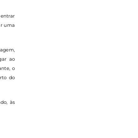
 entrar
zar uma
tagem,
gar ao
ante, o
erto do
do, às