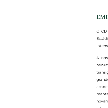
EMP
O CD 
Estád
intens
A nos
minut
trans
grand
acade
mante
novam