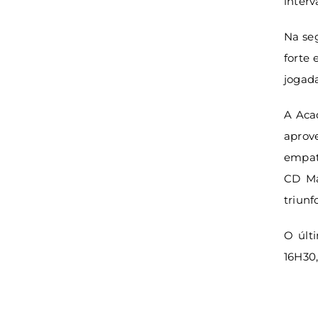
interv
Na seg
forte 
jogada
A Aca
aprov
empate
CD Maf
triunf
O últ
16H30,