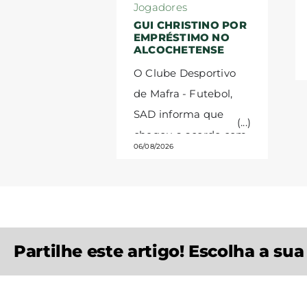
Jogadores
GUI CHRISTINO POR
EMPRÉSTIMO NO
ALCOCHETENSE
O Clube Desportivo
de Mafra - Futebol,
SAD informa que
chegou a acordo com
06/08/2026
o GD Alcochetense
para o empréstimo do
jogador Guilherme
Christino.
A cedência
temporária é válida
Partilhe este artigo! Escolha a su
até ao final da
temporada 2026/27. O
guarda-redes