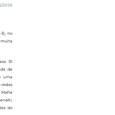
05/2026
3), no
 muita
aos 10
ada de
de uma
-redes
 Mafra
nálti,
tes do