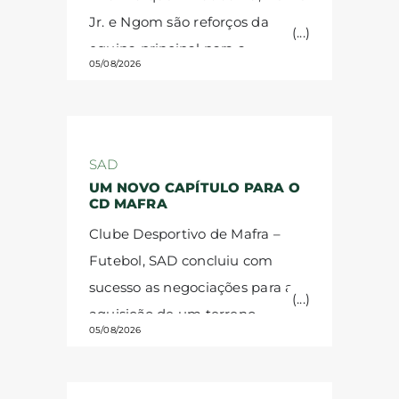
Jr. e Ngom são reforços da
temporada, esteve emprestado
equipa principal para a
ao FC Midtjylland.
O CD Mafra
05/08/2026
temporada 2026/27.
Amadou
deseja as maiores felicidades a
Ba, médio defensivo senegalês,
Gui Christino nesta nova etapa
nasceu em janeiro de 2007.
da carreira.
Antes de ingressar na equipa
SAD
FC Midtjylland Next Generation,
UM NOVO CAPÍTULO PARA O
CD MAFRA
representou o Keur Madior FC,
Clube Desportivo de Mafra –
uma das academias de maior
Futebol, SAD concluiu com
prestígio do Senegal. Médio de
sucesso as negociações para a
características defensivas,
aquisição de um terreno
destaca-se pela intensidade,
05/08/2026
destinado à construção de uma
agressividade competitiva e
academia de futebol.
O Clube
versatilidade, sendo capaz de
Desportivo de Mafra tem o
atuar em diferentes posições.