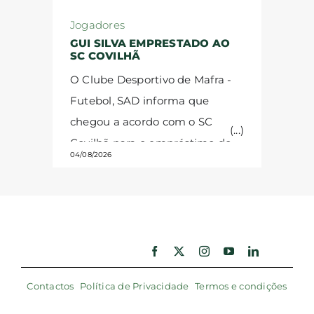
prazer de anunciar a conclusão
Também proveniente do Keur
Jogadores
bem-sucedida das negociações
Madior FC, mas da geração de
GUI SILVA EMPRESTADO AO
SC COVILHÃ
conducentes à aquisição de
2006, Ngom atua como
O Clube Desportivo de Mafra -
uma parcela de terreno
extremo. Internacional pelas
Futebol, SAD informa que
destinada à instalação de uma
seleções jovens do Senegal, é
chegou a acordo com o SC
academia de futebol. A
um jogador de pé esquerdo,
Covilhã para o empréstimo do
operação foi concretizada
reconhecido pela sua qualidade
04/08/2026
jogador Guilherme Silva.
A
através de um parceiro
técnica e pela capacidade de
cedência temporária é válida
estratégico, num passo decisivo
desequilibrar no um para um
até ao final da temporada
para o futuro desportivo do
ofensivo.
Deme Jr., avançado
2026/27. O avançado, de 19
clube e do concelho de Mafra.
A
costa-marfinense, nasceu em
anos, chegou ao CD Mafra em
nova academia constituirá uma
fevereiro de 2006. Destaca-se
2024 e realizou 14 jogos pela
infraestrutura desportiva de
pela velocidade, agilidade e
Contactos
Política de Privacidade
Termos e condições
equipa SUB-23, tendo-se
referência, concebida para
elevada intensidade, colocando
estreado pela equipa principal
beneficiar tanto a equipa
as suas características ao serviço