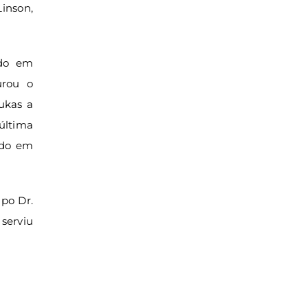
inson,
ido em
urou o
ukas a
 última
tado em
po Dr.
serviu