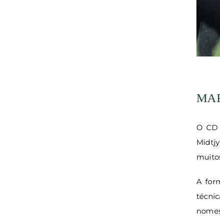
MAF
O CD 
Midtj
muito
A for
técnic
nomes