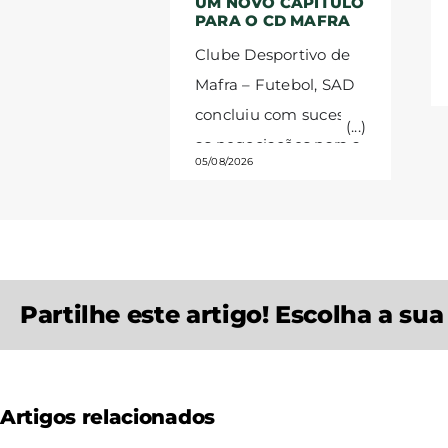
UM NOVO CAPÍTULO
PARA O CD MAFRA
Clube Desportivo de
Mafra – Futebol, SAD
concluiu com sucesso
as negociações para a
05/08/2026
aquisição de um
terreno destinado à
construção de uma
academia de futebol.
O Clube Desportivo
Partilhe este artigo! Escolha a su
de Mafra tem o prazer
de anunciar a
conclusão bem-
sucedida das
Artigos relacionados
negociações