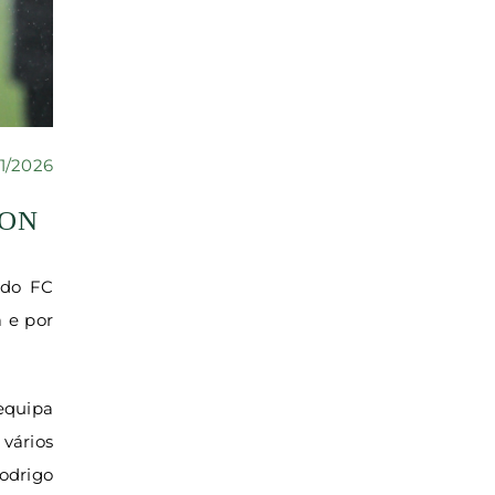
1/2026
ION
 do FC
 e por
equipa
 vários
odrigo