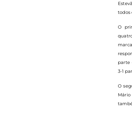
Estev
todos
O pri
quatr
marca
respon
parte 
3-1 pa
O seg
Mário
també