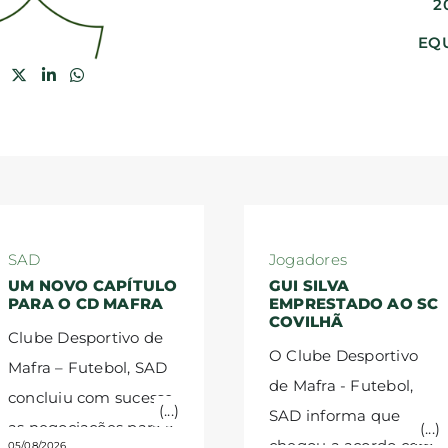
2
EQU
SAD
Jogadores
UM NOVO CAPÍTULO
GUI SILVA
PARA O CD MAFRA
EMPRESTADO AO SC
COVILHÃ
Clube Desportivo de
O Clube Desportivo
Mafra – Futebol, SAD
de Mafra - Futebol,
concluiu com sucesso
SAD informa que
as negociações para a
chegou a acordo com
05/08/2026