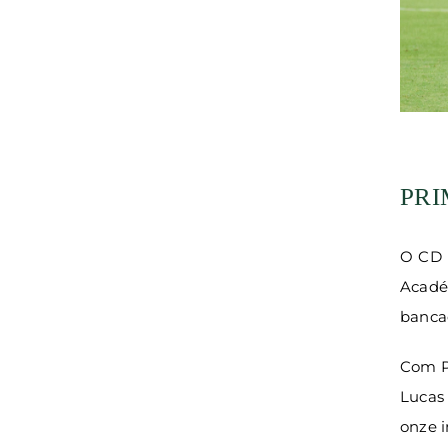
PRI
O CD M
Acadé
banca
Com P
Lucas 
onze in