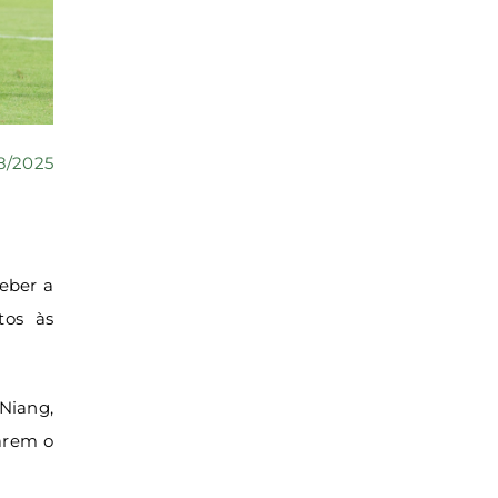
8/2025
ceber a
tos às
Niang,
tarem o