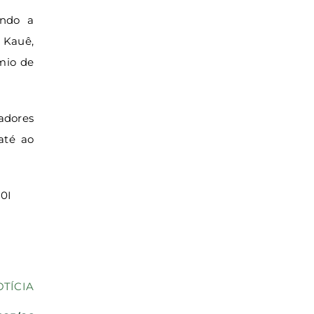
indo a
 Kauê,
mio de
gadores
até ao
B0I
OTÍCIA