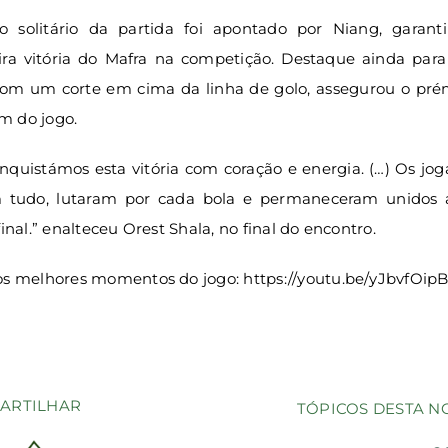
o solitário da partida foi apontado por Niang, garant
ira vitória do Mafra na competição. Destaque ainda para
com um corte em cima da linha de golo, assegurou o pré
 do jogo.
quistámos esta vitória com coração e energia. (…) Os jo
 tudo, lutaram por cada bola e permaneceram unidos 
final.” enalteceu Orest Shala, no final do encontro.
os melhores momentos do jogo:
https://youtu.be/yJbvfOip
ARTILHAR
TÓPICOS DESTA N