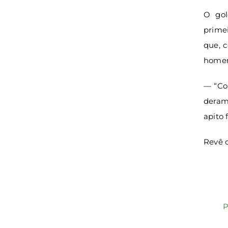
O gol
prime
que, 
homem
— “Con
deram
apito 
Revê 
P