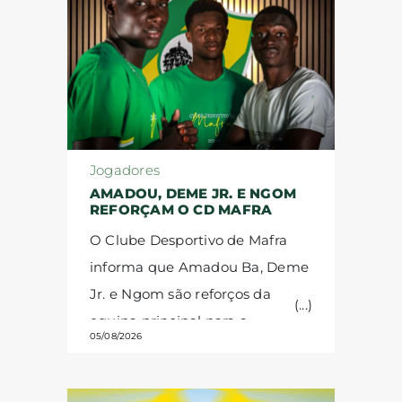
Jogadores
AMADOU, DEME JR. E NGOM
REFORÇAM O CD MAFRA
O Clube Desportivo de Mafra
informa que Amadou Ba, Deme
Jr. e Ngom são reforços da
equipa principal para a
05/08/2026
temporada 2026/27.
Amadou
Ba, médio defensivo senegalês,
nasceu em janeiro de 2007.